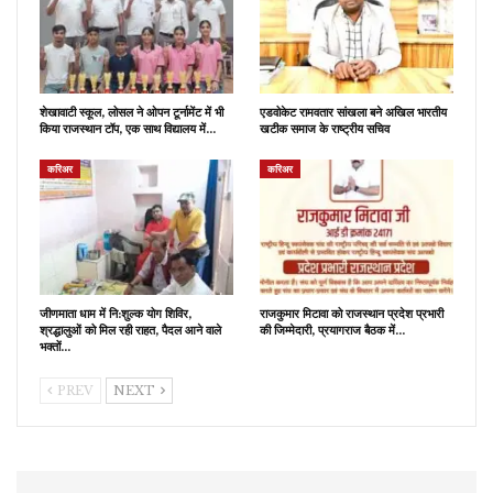
शेखावाटी स्कूल, लोसल ने ओपन टूर्नामेंट में भी
एडवोकेट रामवतार सांखला बने अखिल भारतीय
किया राजस्थान टॉप, एक साथ विद्यालय में…
खटीक समाज के राष्ट्रीय सचिव
करिअर
करिअर
जीणमाता धाम में नि:शुल्क योग शिविर,
राजकुमार मिटावा को राजस्थान प्रदेश प्रभारी
श्रद्धालुओं को मिल रही राहत, पैदल आने वाले
की जिम्मेदारी, प्रयागराज बैठक में…
भक्तों…
PREV
NEXT