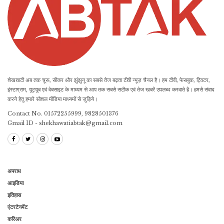
शेखावाटी अब तक चूरू, सीकर और झुंझुनू का सबसे तेज बढ़ता टीवी न्यूज़ चैनल है। हम टीवी, फेसबुक, ट्विटर,
इंस्टाग्राम, यूट्यूब एवं वेबसाइट के माध्यम से आप तक सबसे सटीक एवं तेज खबरें उपलब्ध करवाते है। हमसे संवाद
करने हेतु हमारे सोशल मीडिया माध्यमों से जुड़िये।
Contact No. 01572255999, 9828501376
Gmail ID - shekhawatiabtak@gmail.com
अपराध
आइडिया
इतिहास
एंटरटेनमेंट
करिअर