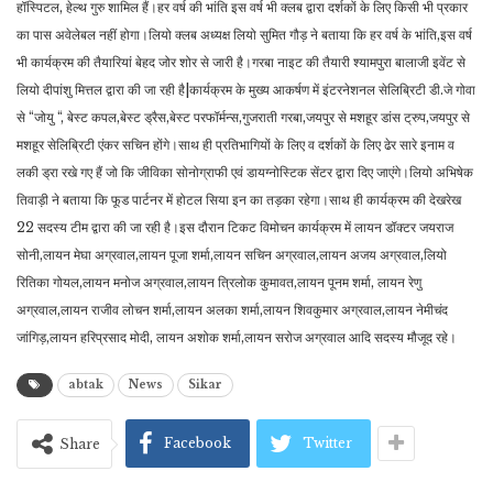
हॉस्पिटल, हेल्थ गुरु शामिल हैं।हर वर्ष की भांति इस वर्ष भी क्लब द्वारा दर्शकों के लिए किसी भी प्रकार
का पास अवेलेबल नहीं होगा।लियो क्लब अध्यक्ष लियो सुमित गौड़ ने बताया कि हर वर्ष के भांति,इस वर्ष
भी कार्यक्रम की तैयारियां बेहद जोर शोर से जारी है।गरबा नाइट की तैयारी श्यामपुरा बालाजी इवेंट से
लियो दीपांशु मित्तल द्वारा की जा रही है|कार्यक्रम के मुख्य आकर्षण में इंटरनेशनल सेलिब्रिटी डी.जे गोवा
से “जोयु “, बेस्ट कपल,बेस्ट ड्रैस,बेस्ट परफॉर्मन्स,गुजराती गरबा,जयपुर से मशहूर डांस ट्रुप,जयपुर से
मशहूर सेलिब्रिटी एंकर सचिन होंगे।साथ ही प्रतिभागियों के लिए व दर्शकों के लिए ढेर सारे इनाम व
लकी ड्रा रखे गए हैं जो कि जीविका सोनोग्राफी एवं डायग्नोस्टिक सेंटर द्वारा दिए जाएंगे।लियो अभिषेक
तिवाड़ी ने बताया कि फूड पार्टनर में होटल‌ सिया इन का तड़का रहेगा।साथ ही कार्यक्रम की देखरेख
22 सदस्य टीम द्वारा की जा रही है।इस दौरान टिकट विमोचन कार्यक्रम में लायन डॉक्टर जयराज
सोनी,लायन मेघा अग्रवाल,लायन पूजा शर्मा,लायन सचिन अग्रवाल,लायन अजय अग्रवाल,लियो
रितिका गोयल,लायन मनोज अग्रवाल,लायन त्रिलोक कुमावत,लायन पूनम शर्मा, लायन रेणु
अग्रवाल,लायन राजीव लोचन शर्मा,लायन अलका शर्मा,लायन शिवकुमार अग्रवाल,लायन नेमीचंद
जांगिड़,लायन हरिप्रसाद मोदी, लायन अशोक शर्मा,लायन सरोज अग्रवाल आदि सदस्य मौजूद रहे।
abtak
News
Sikar
Facebook
Twitter
Share