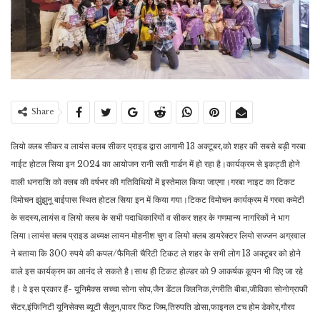
Share
लियो क्लब सीकर व लायंस क्लब सीकर प्राइड द्वारा आगामी 13 अक्टूबर,को शहर की सबसे बड़ी गरबा
नाईट होटल सिया इन 2024 का आयोजन रानी सती गार्डन में हो रहा है।कार्यक्रम से इकट्ठी होने
वाली धनराशि को क्लब की वर्षभर की गतिविधियों में इस्तेमाल किया जाएगा।गरबा नाइट का टिकट
विमोचन झुंझुनू बाईपास स्थित होटल सिया इन में किया गया।टिकट विमोचन कार्यक्रम में गरबा कमेटी
के सदस्य,लायंस व लियो क्लब के सभी पदाधिकारियों व सीकर शहर के गणमान्य नागरिकों ने भाग
लिया।लायंस क्लब प्राइड अध्यक्ष लायन मोहनीश चुग व लियो क्लब डायरेक्टर लियो सज्जन अग्रवाल
ने बताया कि 300 रुपये की कपल/फैमिली चैरिटी टिकट ले शहर के सभी लोग 13 अक्टूबर को होने
वाले इस कार्यक्रम का आनंद ले सकते है।साथ ही टिकट होल्डर को 9 आकर्षक कूपन भी दिए जा रहे
है। वे इस प्रकार हैं- यूनिमैक्स सच्चा सोना सोप,जैन डेंटल क्लिनिक,रंगरीति बीबा,जीविका सोनोग्राफी
सेंटर,इंफिनिटी यूनिसेक्स ब्यूटी सैलून,पावर फिट जिम,तिरुपति डोसा,फाइनल टच होम डेकोर,गौरव