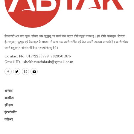
शेखावाटी अब तक चूरू, सीकर और झुंझुनू का सबसे तेज बढ़ता टीवी न्यूज़ चैनल है। हम टीवी, फेसबुक, ट्विटर,
इंस्टाग्राम, यूट्यूब एवं वेबसाइट के माध्यम से आप तक सबसे सटीक एवं तेज खबरें उपलब्ध करवाते है। हमसे संवाद
करने हेतु हमारे सोशल मीडिया माध्यमों से जुड़िये।
Contact No. 01572255999, 9828501376
Gmail ID - shekhawatiabtak@gmail.com
अपराध
आइडिया
इतिहास
एंटरटेनमेंट
करिअर