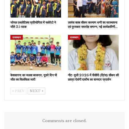
जोनल एथलेटिक्स प्रतियोगिता में फ्लोरेटो ने
लायंस क्लब सीकर कल्याण धणी का पदस्थापना
जीते 35 पदक
एवं पुरस्कार समारोह सम्पन्न, नई कार्यकारिणी…
राजस्थान
राजस्थान
केशवानन्द का जलवा बरकरार, दूसरे दिन भी
नीट-यूजी 2026 में पीसीपी (प्रिंस) सीकर की
जीत का सिलसिला जारी
छात्रा देवांगी दाधीच का शानदार प्रदर्शन
PREV
NEXT
Comments are closed.