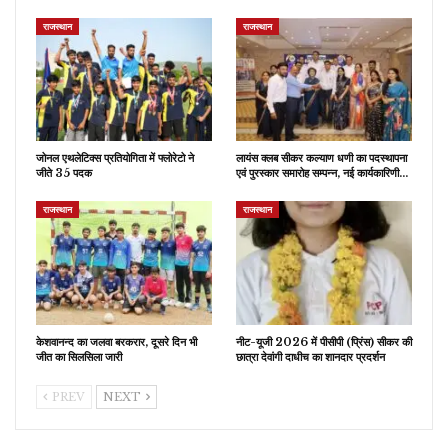
राजस्थान
राजस्थान
जोनल एथलेटिक्स प्रतियोगिता में फ्लोरेटो ने
लायंस क्लब सीकर कल्याण धणी का पदस्थापना
जीते 35 पदक
एवं पुरस्कार समारोह सम्पन्न, नई कार्यकारिणी…
राजस्थान
राजस्थान
केशवानन्द का जलवा बरकरार, दूसरे दिन भी
नीट-यूजी 2026 में पीसीपी (प्रिंस) सीकर की
जीत का सिलसिला जारी
छात्रा देवांगी दाधीच का शानदार प्रदर्शन
PREV
NEXT