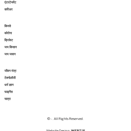
एंटरटेनमेंट
करिअर
किस्से
कोरोना
क्रिकेट
जय किसान
जय जवान
जीवन मंत्र
टेक्नोलॉजी
धर्म ज्ञान
फाइनेंस
यात्रा
© - . All Rights Reserved.
Website Design:
WEBTIX