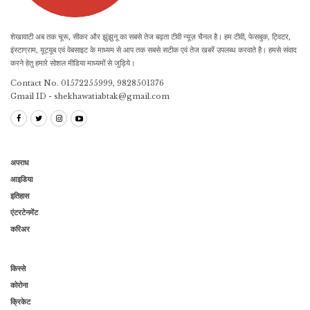
शेखावाटी अब तक चूरू, सीकर और झुंझुनू का सबसे तेज बढ़ता टीवी न्यूज़ चैनल है। हम टीवी, फेसबुक, ट्विटर,
इंस्टाग्राम, यूट्यूब एवं वेबसाइट के माध्यम से आप तक सबसे सटीक एवं तेज खबरें उपलब्ध करवाते है। हमसे संवाद
करने हेतु हमारे सोशल मीडिया माध्यमों से जुड़िये।
Contact No. 01572255999, 9828501376
Gmail ID - shekhawatiabtak@gmail.com
अपराध
आइडिया
इतिहास
एंटरटेनमेंट
करिअर
किस्से
कोरोना
क्रिकेट