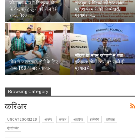
जीणमाता धाम में नि:शुल्क योग
राजकुमार मिटावा को राजस्थान
शिविर, श्रद्धालुओं को मिल रही
प्रदेश प्रभारी की जिम्मेदारी,
राहत, पैदल…
प्रयागराज…
सीकर के नमन जोगाणी ने रचा
मील ने जरूरतमंद रोगी के लिए
इतिहास: तीनों स्तरों पर पहले ही
किया 163 वीं बार रक्तदान
प्रयास में…
Browsing Category
करिअर
UNCATEGORIZED
अजमेर
अपराध
आइडिया
इकोनॉमी
इतिहास
एंटरटेनमेंट