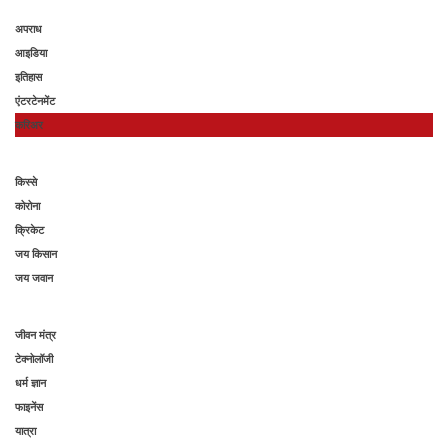
अपराध
आइडिया
इतिहास
एंटरटेनमेंट
करिअर
किस्से
कोरोना
क्रिकेट
जय किसान
जय जवान
जीवन मंत्र
टेक्नोलॉजी
धर्म ज्ञान
फाइनेंस
यात्रा