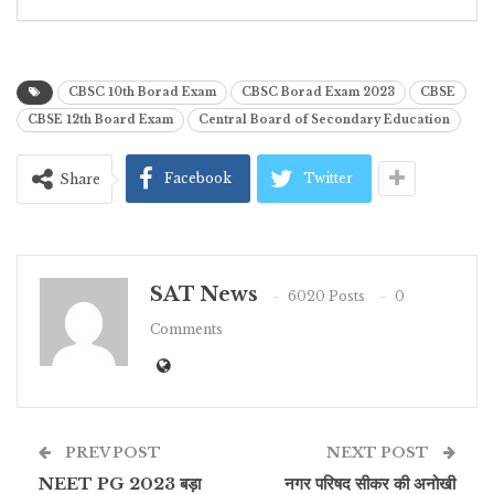
CBSC 10th Borad Exam
CBSC Borad Exam 2023
CBSE
CBSE 12th Board Exam
Central Board of Secondary Education
Facebook
Twitter
Share
SAT News
6020 Posts
0
Comments
PREV POST
NEXT POST
NEET PG 2023 बड़ा
नगर परिषद सीकर की अनोखी