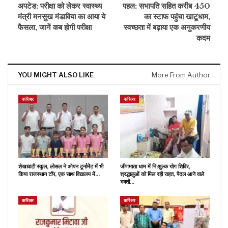
अपटेड: परीक्षा को लेकर स्वास्थ्य
पहल: सभापति सहित करीब 450
मंत्री मनसुख मंडाविया का आया ये
का स्टाफ पहुंचा खाटूधाम,
फैसला, जानें कब होगी परीक्षा
स्वच्छता में बढ़ाया एक अनुकरणीय
कदम
YOU MIGHT ALSO LIKE
More From Author
करिअर
करिअर
शेखावाटी स्कूल, लोसल ने ओपन टूर्नामेंट में भी
जीणमाता धाम में नि:शुल्क योग शिविर,
किया राजस्थान टॉप, एक साथ विद्यालय में…
श्रद्धालुओं को मिल रही राहत, पैदल आने वाले
भक्तों…
करिअर
करिअर