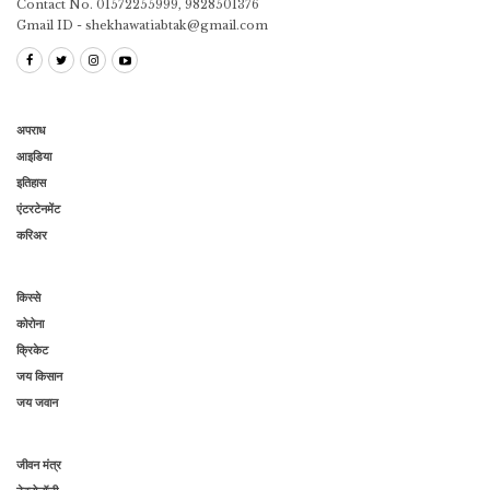
Contact No. 01572255999, 9828501376
Gmail ID - shekhawatiabtak@gmail.com
अपराध
आइडिया
इतिहास
एंटरटेनमेंट
करिअर
किस्से
कोरोना
क्रिकेट
जय किसान
जय जवान
जीवन मंत्र