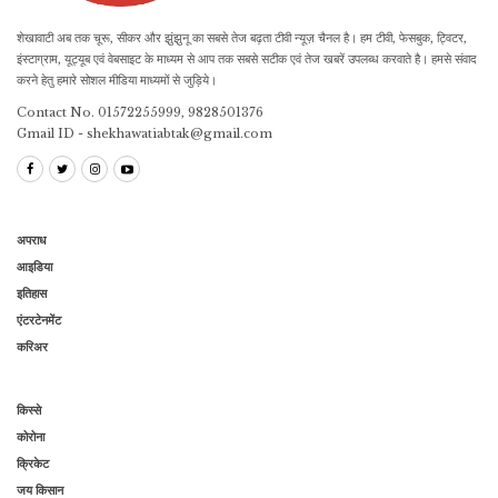
शेखावाटी अब तक चूरू, सीकर और झुंझुनू का सबसे तेज बढ़ता टीवी न्यूज़ चैनल है। हम टीवी, फेसबुक, ट्विटर,
इंस्टाग्राम, यूट्यूब एवं वेबसाइट के माध्यम से आप तक सबसे सटीक एवं तेज खबरें उपलब्ध करवाते है। हमसे संवाद
करने हेतु हमारे सोशल मीडिया माध्यमों से जुड़िये।
Contact No. 01572255999, 9828501376
Gmail ID - shekhawatiabtak@gmail.com
अपराध
आइडिया
इतिहास
एंटरटेनमेंट
करिअर
किस्से
कोरोना
क्रिकेट
जय किसान