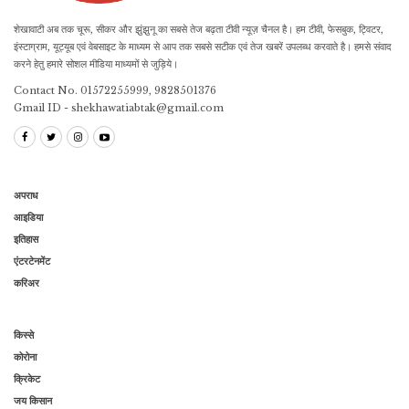
शेखावाटी अब तक चूरू, सीकर और झुंझुनू का सबसे तेज बढ़ता टीवी न्यूज़ चैनल है। हम टीवी, फेसबुक, ट्विटर,
इंस्टाग्राम, यूट्यूब एवं वेबसाइट के माध्यम से आप तक सबसे सटीक एवं तेज खबरें उपलब्ध करवाते है। हमसे संवाद
करने हेतु हमारे सोशल मीडिया माध्यमों से जुड़िये।
Contact No. 01572255999, 9828501376
Gmail ID - shekhawatiabtak@gmail.com
अपराध
आइडिया
इतिहास
एंटरटेनमेंट
करिअर
किस्से
कोरोना
क्रिकेट
जय किसान