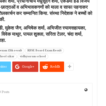
िका शर्मा, प्रधानाचार्य मधुसूदन शर्मा, एकेडमी हैड विजय
र-छात्राओं व अभिभावकगणों को माला व साफा पहनाकर
तिलकार्चन कर सम्मानित किया. संस्था निदेशक ने बच्चों को
 की.
ी, मुकेश जैन, अभिषेक शर्मा, अभिजीत स्यामसहायका,
 विवेक माथुर, पायल शुक्ला, सरिता टेलर, चंदा शर्मा,
रहा.
exam 12th result
RBSE Board Exam Result
hool sikar
vidhyasram school
itter
Google+
ReddIt
 Posts