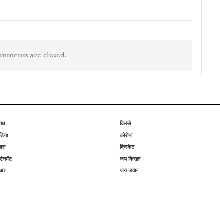
mments are closed.
राध
किस्से
िया
कोरोना
हास
क्रिकेट
टेनमेंट
जय किसान
िअर
जय जवान