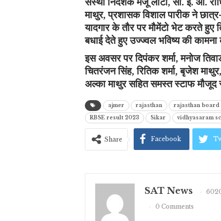
संस्था निदेशक मंजू लाटा, सी. ई. ओ. राध
माथुर, प्रशासक विशाल पारीक ने छात्
यादगार के तौर पर मौमेंटो भेट करते हुए 
बधाई देते हुए उज्ज्वल भविष्य की कामना
इस अवसर पर दिपंकर शर्मा, मनोज तिवाड
चितरंजन सिंह, रितिक शर्मा, बृजेश माथुर,
अल्का माथुर सहित समस्त स्टाफ मौजूद 
ajmer
rajasthan
rajasthan board 
RBSE result 2023
Sikar
vidhyasaram sc
Facebook
Tw
Share
SAT News
6020
0 Comments