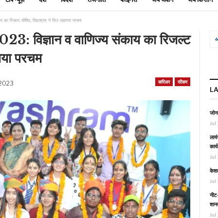
ा रिजल्‍ट घोषित, विद्याश्रम ने फिर लहराया परचम
विज्ञान व वाणिज्य संकाय का रिजल्‍ट
राया परचम
करिअर
सीकर
 2023
L
जोनल
Jul 
लायं
कार्
Jul 
केश
Jul 
नीट-
शानद
Jul 