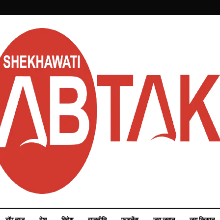
टॉप न्यूज़
देश
विदेश
राजनीति
फाइनेंस
जय जवान
जय किसान