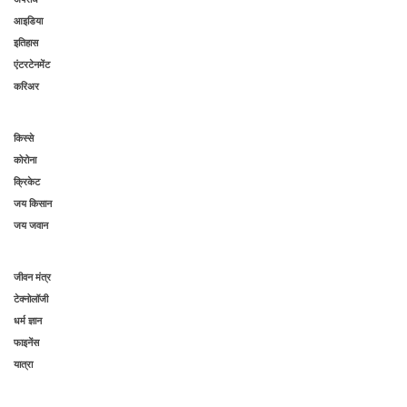
आइडिया
इतिहास
एंटरटेनमेंट
करिअर
किस्से
कोरोना
क्रिकेट
जय किसान
जय जवान
जीवन मंत्र
टेक्नोलॉजी
धर्म ज्ञान
फाइनेंस
यात्रा