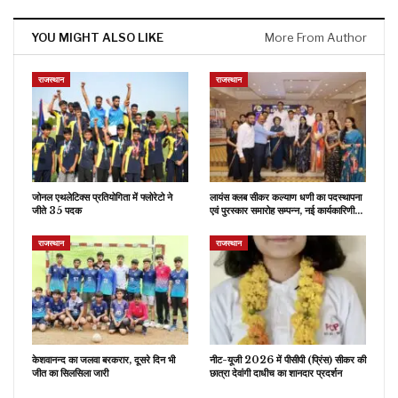
YOU MIGHT ALSO LIKE
More From Author
राजस्थान
राजस्थान
जोनल एथलेटिक्स प्रतियोगिता में फ्लोरेटो ने
लायंस क्लब सीकर कल्याण धणी का पदस्थापना
जीते 35 पदक
एवं पुरस्कार समारोह सम्पन्न, नई कार्यकारिणी…
राजस्थान
राजस्थान
केशवानन्द का जलवा बरकरार, दूसरे दिन भी
नीट-यूजी 2026 में पीसीपी (प्रिंस) सीकर की
जीत का सिलसिला जारी
छात्रा देवांगी दाधीच का शानदार प्रदर्शन