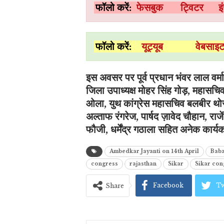
फॉलो करें:
फेसबुक
ट्विटर
इ
फॉलो करें:
यूट्यूब
वेबसा
इस अवसर पर पूर्व प्रधान भंवर लाल वर्मा
जिला उपाध्यक्ष मोहर सिंह गोड़, महासचि
ओला, युथ कांग्रेस महासचिव बलबीर थोर
अल्ताफ रंगरेज, पार्षद ज़ावेद चौहान, राज
फौजी, धर्मेंद्र गठाला सहित अनेक कार्यक
Ambedkar Jayanti on 14th April
Baba
congress
rajasthan
Sikar
Sikar con
Facebook
Tw
Share