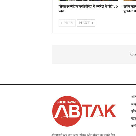
जोनल एथलेटिक्स प्रतियोगिता में फ्लोरेटो ने जीते 35
लायंस क्ल
पदक
पुरस्कार स
PREV
NEXT
Co
अप
आइड
इति
एंटर
कर
शेखावाटी अब तक चूरू, सीकर और झुंझुनू का सबसे तेज