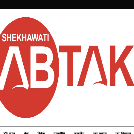
टॉप न्यूज़
देश
विदेश
राजनीति
फाइनेंस
जय जवान
जय किसान