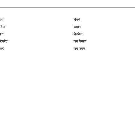
राध
किस्से
िया
कोरोना
हास
क्रिकेट
टेनमेंट
जय किसान
िअर
जय जवान