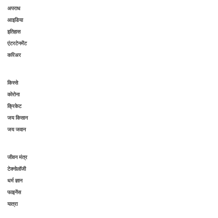
अपराध
आइडिया
इतिहास
एंटरटेनमेंट
करिअर
किस्से
कोरोना
क्रिकेट
जय किसान
जय जवान
जीवन मंत्र
टेक्नोलॉजी
धर्म ज्ञान
फाइनेंस
यात्रा