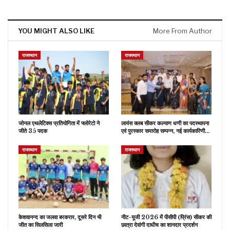
YOU MIGHT ALSO LIKE
More From Author
राजस्थान
राजस्थान
जोनल एथलेटिक्स प्रतियोगिता में फ्लोरेटो ने
लायंस क्लब सीकर कल्याण धणी का पदस्थापना
जीते 35 पदक
एवं पुरस्कार समारोह सम्पन्न, नई कार्यकारिणी…
राजस्थान
राजस्थान
केशवानन्द का जलवा बरकरार, दूसरे दिन भी
नीट-यूजी 2026 में पीसीपी (प्रिंस) सीकर की
जीत का सिलसिला जारी
छात्रा देवांगी दाधीच का शानदार प्रदर्शन