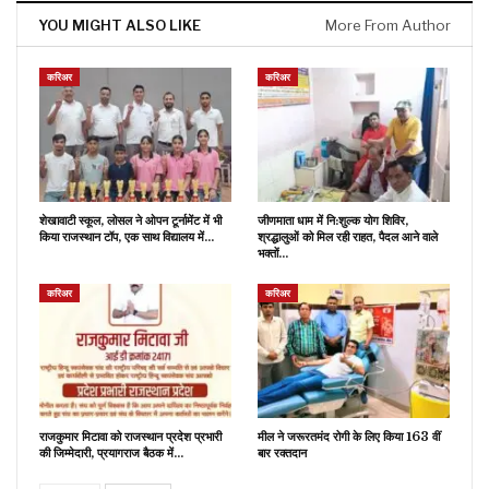
YOU MIGHT ALSO LIKE
More From Author
करिअर
करिअर
शेखावाटी स्कूल, लोसल ने ओपन टूर्नामेंट में भी
जीणमाता धाम में नि:शुल्क योग शिविर,
किया राजस्थान टॉप, एक साथ विद्यालय में…
श्रद्धालुओं को मिल रही राहत, पैदल आने वाले
भक्तों…
करिअर
करिअर
राजकुमार मिटावा को राजस्थान प्रदेश प्रभारी
मील ने जरूरतमंद रोगी के लिए किया 163 वीं
की जिम्मेदारी, प्रयागराज बैठक में…
बार रक्तदान