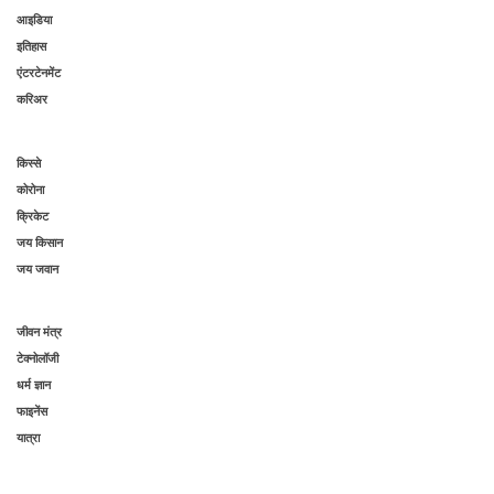
आइडिया
इतिहास
एंटरटेनमेंट
करिअर
किस्से
कोरोना
क्रिकेट
जय किसान
जय जवान
जीवन मंत्र
टेक्नोलॉजी
धर्म ज्ञान
फाइनेंस
यात्रा