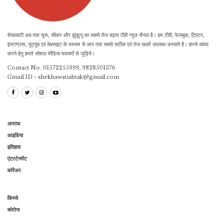
शेखावाटी अब तक चूरू, सीकर और झुंझुनू का सबसे तेज बढ़ता टीवी न्यूज़ चैनल है। हम टीवी, फेसबुक, ट्विटर,
इंस्टाग्राम, यूट्यूब एवं वेबसाइट के माध्यम से आप तक सबसे सटीक एवं तेज खबरें उपलब्ध करवाते है। हमसे संवाद
करने हेतु हमारे सोशल मीडिया माध्यमों से जुड़िये।
Contact No. 01572255999, 9828501376
Gmail ID - shekhawatiabtak@gmail.com
अपराध
आइडिया
इतिहास
एंटरटेनमेंट
करिअर
किस्से
कोरोना