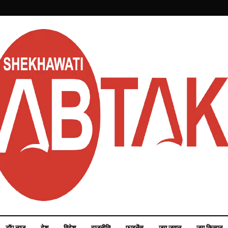
टॉप न्यूज़
देश
विदेश
राजनीति
फाइनेंस
जय जवान
जय किसान