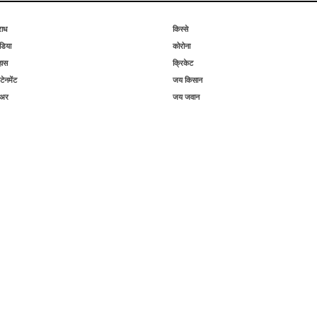
राध
किस्से
िया
कोरोना
हास
क्रिकेट
टेनमेंट
जय किसान
िअर
जय जवान