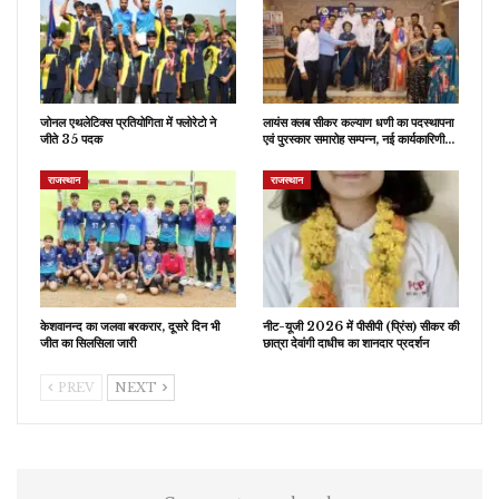
जोनल एथलेटिक्स प्रतियोगिता में फ्लोरेटो ने
लायंस क्लब सीकर कल्याण धणी का पदस्थापना
जीते 35 पदक
एवं पुरस्कार समारोह सम्पन्न, नई कार्यकारिणी…
राजस्थान
राजस्थान
केशवानन्द का जलवा बरकरार, दूसरे दिन भी
नीट-यूजी 2026 में पीसीपी (प्रिंस) सीकर की
जीत का सिलसिला जारी
छात्रा देवांगी दाधीच का शानदार प्रदर्शन
PREV
NEXT