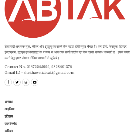
शेखावाटी अब तक चूरू, सीकर और झुंझुनू का सबसे तेज बढ़ता टीवी न्यूज़ चैनल है। हम टीवी, फेसबुक, ट्विटर,
इंस्टाग्राम, यूट्यूब एवं वेबसाइट के माध्यम से आप तक सबसे सटीक एवं तेज खबरें उपलब्ध करवाते है। हमसे संवाद
करने हेतु हमारे सोशल मीडिया माध्यमों से जुड़िये।
Contact No. 01572255999, 9828501376
Gmail ID - shekhawatiabtak@gmail.com
अपराध
आइडिया
इतिहास
एंटरटेनमेंट
करिअर