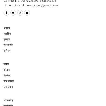
Contact No. 01572255999, 9828501376
Gmail ID - shekhawatiabtak@gmail.com
अपराध
आइडिया
इतिहास
एंटरटेनमेंट
करिअर
किस्से
कोरोना
क्रिकेट
जय किसान
जय जवान
जीवन मंत्र