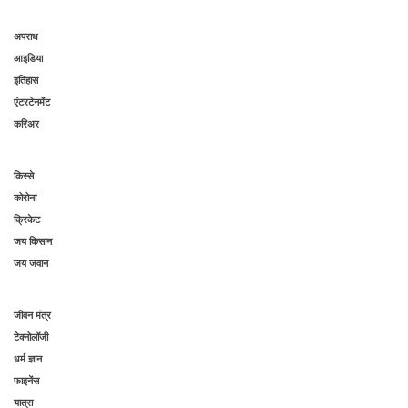
अपराध
आइडिया
इतिहास
एंटरटेनमेंट
करिअर
किस्से
कोरोना
क्रिकेट
जय किसान
जय जवान
जीवन मंत्र
टेक्नोलॉजी
धर्म ज्ञान
फाइनेंस
यात्रा