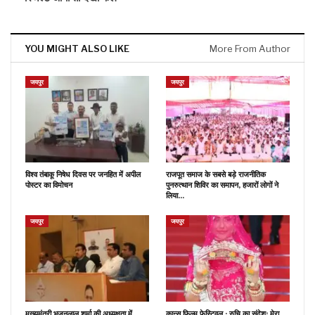
YOU MIGHT ALSO LIKE
More From Author
जयपुर
जयपुर
विश्व तंबाकू निषेध दिवस पर जनहित में अपील
राजपूत समाज के सबसे बड़े राजनीतिक
पोस्टर का विमोचन
पुनरुत्थान शिविर का समापन, हजारों लोगों ने
लिया…
जयपुर
जयपुर
मुख्यमंत्री भजनलाल शर्मा की अध्यक्षता में
कान्स फिल्म फेस्टिवल : रुचि का संदेशः मेरा