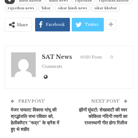
hindi khabar
hindi news
rajasthan
rajasthan khabar
rajasthan news
Sikar
sikar hindi news
sikar khabar
Facebook
Twitter
Share
SAT News
6020 Posts
0
Comments
PREV POST
NEXT POST
मेजर पायलट विकास भांभू की
झीनों घुंघटो: शेखावाटी की स्वर
श्रद्धांजलि सभा रविवार को,
कोकिला नंदिनी त्यागी का
हेलीकॉप्टर “रूद्र” के क्रैश में
राजस्थानी गीत होगा रिलीज
हुए थे शहीद