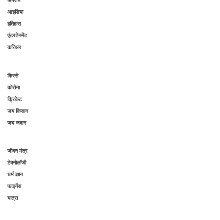
अपराध
आइडिया
इतिहास
एंटरटेनमेंट
करिअर
किस्से
कोरोना
क्रिकेट
जय किसान
जय जवान
जीवन मंत्र
टेक्नोलॉजी
धर्म ज्ञान
फाइनेंस
यात्रा