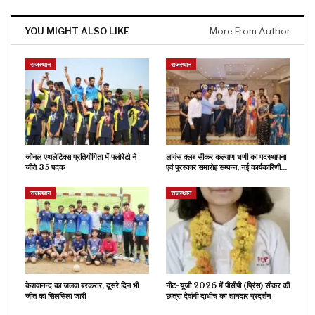
YOU MIGHT ALSO LIKE
More From Author
राजस्थान
राजस्थान
जोनल एथलेटिक्स प्रतियोगिता में फ्लोरेटो ने
लायंस क्लब सीकर कल्याण धणी का पदस्थापना
जीते 35 पदक
एवं पुरस्कार समारोह सम्पन्न, नई कार्यकारिणी…
राजस्थान
राजस्थान
केशवानन्द का जलवा बरकरार, दूसरे दिन भी
नीट-यूजी 2026 में पीसीपी (प्रिंस) सीकर की
जीत का सिलसिला जारी
छात्रा देवांगी दाधीच का शानदार प्रदर्शन