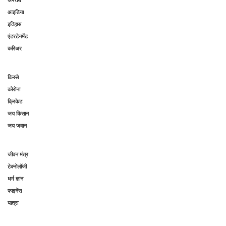
आइडिया
इतिहास
एंटरटेनमेंट
करिअर
किस्से
कोरोना
क्रिकेट
जय किसान
जय जवान
जीवन मंत्र
टेक्नोलॉजी
धर्म ज्ञान
फाइनेंस
यात्रा