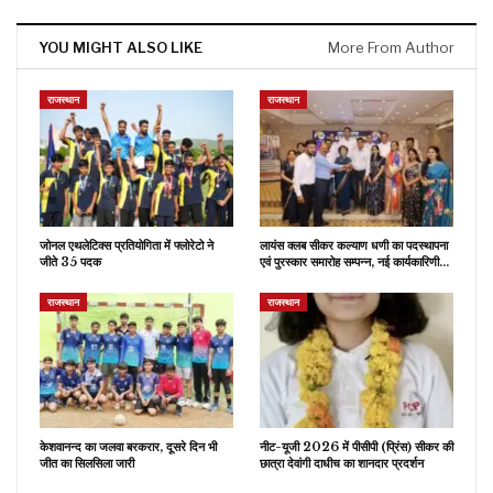
YOU MIGHT ALSO LIKE
More From Author
राजस्थान
राजस्थान
जोनल एथलेटिक्स प्रतियोगिता में फ्लोरेटो ने
लायंस क्लब सीकर कल्याण धणी का पदस्थापना
जीते 35 पदक
एवं पुरस्कार समारोह सम्पन्न, नई कार्यकारिणी…
राजस्थान
राजस्थान
केशवानन्द का जलवा बरकरार, दूसरे दिन भी
नीट-यूजी 2026 में पीसीपी (प्रिंस) सीकर की
जीत का सिलसिला जारी
छात्रा देवांगी दाधीच का शानदार प्रदर्शन