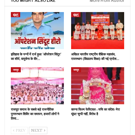
YOU MIGHT ALSO LIKE
More From Author
झुंझुनूं
झुंझुनूं
इतिहास के पन्नों में दर्ज हुआ ‘ऑपरेशन सिंदूर’
अखिल भारतीय राष्ट्रीय शैक्षिक महासंघ,
का शौर्य, वायुसेना के वीर…
राजस्थान (विद्यालय शिक्षा) की नई प्रदेश…
जयपुर
जयपुर
राजपूत समाज के सबसे बड़े राजनीतिक
कान्स फिल्म फेस्टिवल : रुचि का संदेशः मेरा
पुनरुत्थान शिविर का समापन, हजारों लोगों ने
घूंघट चुप्पी नहीं, विरोध है
लिया…
PREV
NEXT