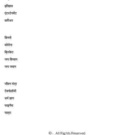
इतिहास
एंटरटेनमेंट
करिअर
किस्से
कोरोना
क्रिकेट
जय किसान
जय जवान
जीवन मंत्र
टेक्नोलॉजी
धर्म ज्ञान
फाइनेंस
यात्रा
© - . All Rights Reserved.