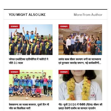
YOU MIGHT ALSO LIKE
More From Author
राजस्थान
राजस्थान
जोनल एथलेटिक्स प्रतियोगिता में फ्लोरेटो ने
लायंस क्लब सीकर कल्याण धणी का पदस्थापना
जीते 35 पदक
एवं पुरस्कार समारोह सम्पन्न, नई कार्यकारिणी…
राजस्थान
राजस्थान
केशवानन्द का जलवा बरकरार, दूसरे दिन भी
नीट-यूजी 2026 में पीसीपी (प्रिंस) सीकर की
जीत का सिलसिला जारी
छात्रा देवांगी दाधीच का शानदार प्रदर्शन