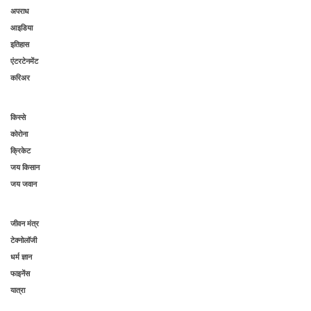
अपराध
आइडिया
इतिहास
एंटरटेनमेंट
करिअर
किस्से
कोरोना
क्रिकेट
जय किसान
जय जवान
जीवन मंत्र
टेक्नोलॉजी
धर्म ज्ञान
फाइनेंस
यात्रा