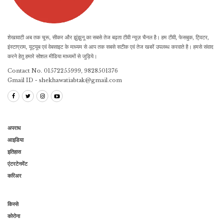
शेखावाटी अब तक चूरू, सीकर और झुंझुनू का सबसे तेज बढ़ता टीवी न्यूज़ चैनल है। हम टीवी, फेसबुक, ट्विटर,
इंस्टाग्राम, यूट्यूब एवं वेबसाइट के माध्यम से आप तक सबसे सटीक एवं तेज खबरें उपलब्ध करवाते है। हमसे संवाद
करने हेतु हमारे सोशल मीडिया माध्यमों से जुड़िये।
Contact No. 01572255999, 9828501376
Gmail ID - shekhawatiabtak@gmail.com
अपराध
आइडिया
इतिहास
एंटरटेनमेंट
करिअर
किस्से
कोरोना