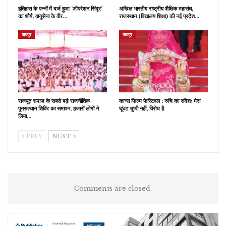
इतिहास के पन्नों में दर्ज हुआ ‘ऑपरेशन सिंदूर’
अखिल भारतीय राष्ट्रीय शैक्षिक महासंघ,
का शौर्य, वायुसेना के वीर…
राजस्थान (विद्यालय शिक्षा) की नई प्रदेश…
जयपुर
जयपुर
राजपूत समाज के सबसे बड़े राजनीतिक
कान्स फिल्म फेस्टिवल : रुचि का संदेशः मेरा
पुनरुत्थान शिविर का समापन, हजारों लोगों ने
घूंघट चुप्पी नहीं, विरोध है
लिया…
PREV
NEXT
Comments are closed.