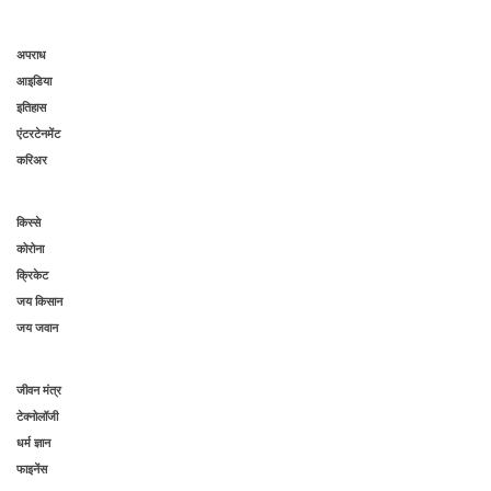
अपराध
आइडिया
इतिहास
एंटरटेनमेंट
करिअर
किस्से
कोरोना
क्रिकेट
जय किसान
जय जवान
जीवन मंत्र
टेक्नोलॉजी
धर्म ज्ञान
फाइनेंस