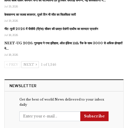
लायंस क्लब सीकर कल्याण धणी का पदस्थापना एवं पुरस्कार समारोह सम्पन्न, नई कार्यकारिणी ने…
Jul 19, 2026
केशवानन्द का जलवा बरकरार, दूसरे दिन भी जीत का सिलसिला जारी
Jul 19, 2026
नीट-यूजी 2026 में पीसीपी (प्रिंस) सीकर की छात्रा देवांगी दाधीच का शानदार प्रदर्शन
Jul 18, 2026
NEET-UG 2026: गुरुकृपा ने रचा इतिहास, ऑल इंडिया 11th रैंक के साथ 3000 से अधिक होनहारों
ने…
Jul 18, 2026
PREV
NEXT
1 of 1,346
NEWSLETTER
Get the best of world News delivered to your inbox
daily
Subscribe