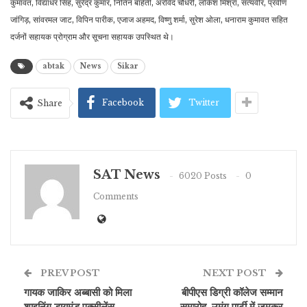
कुमावत, विद्याधर सिंह, सुरेंद्र कुमार, नितिन बाहेती, अरविंद चौधरी, लोकेश मिश्रा, सत्यवीर, प्रवीण
जांगिड़, सांवरमल जाट, विपिन पारीक, एजाज अहमद, विष्णु शर्मा, सुरेश ओला, धनाराम कुमावत सहित
दर्जनों सहायक प्रोग्राम और सूचना सहायक उपस्थित थे।
abtak
News
Sikar
Facebook
Twitter
Share
SAT News
6020 Posts
0
Comments
PREV POST
NEXT POST
गायक जाकिर अब्बासी को मिला
बीपीएस डिग्री कॉलेज सम्मान
शाइनिंग डायमंड एक्सीलेंस
समारोह, उमंग पार्टी में जमकर