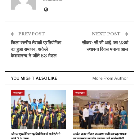
PREV POST
NEXT POST
जिला स्तरीय तैराकी प्रतियोगिता
सीकर: सी.सी.आई. का 23वां
का हुआ समापन, अकेले
स्थापना दिवस मनाया आज
केशवानन्द ने जीते 83 मैडल
YOU MIGHT ALSO LIKE
More From Author
राजस्थान
राजस्थान
जोनल एथलेटिक्स प्रतियोगिता में फ्लोरेटो ने
लायंस क्लब सीकर कल्याण धणी का पदस्थापना
जीते 35 पदक
एवं पुरस्कार समारोह सम्पन्न, नई कार्यकारिणी…