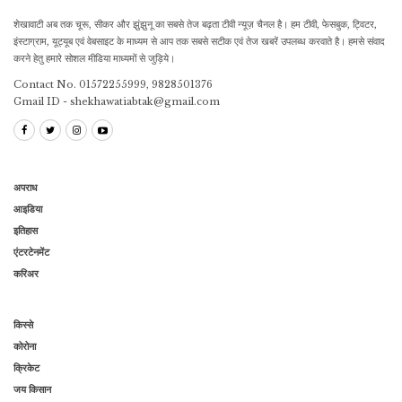
शेखावाटी अब तक चूरू, सीकर और झुंझुनू का सबसे तेज बढ़ता टीवी न्यूज़ चैनल है। हम टीवी, फेसबुक, ट्विटर,
इंस्टाग्राम, यूट्यूब एवं वेबसाइट के माध्यम से आप तक सबसे सटीक एवं तेज खबरें उपलब्ध करवाते है। हमसे संवाद
करने हेतु हमारे सोशल मीडिया माध्यमों से जुड़िये।
Contact No. 01572255999, 9828501376
Gmail ID - shekhawatiabtak@gmail.com
अपराध
आइडिया
इतिहास
एंटरटेनमेंट
करिअर
किस्से
कोरोना
क्रिकेट
जय किसान