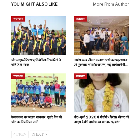
YOU MIGHT ALSO LIKE
More From Author
राजस्थान
राजस्थान
जोनल एथलेटिक्स प्रतियोगिता में फ्लोरेटो ने
लायंस क्लब सीकर कल्याण धणी का पदस्थापना
जीते 35 पदक
एवं पुरस्कार समारोह सम्पन्न, नई कार्यकारिणी…
राजस्थान
राजस्थान
केशवानन्द का जलवा बरकरार, दूसरे दिन भी
नीट-यूजी 2026 में पीसीपी (प्रिंस) सीकर की
जीत का सिलसिला जारी
छात्रा देवांगी दाधीच का शानदार प्रदर्शन
PREV
NEXT