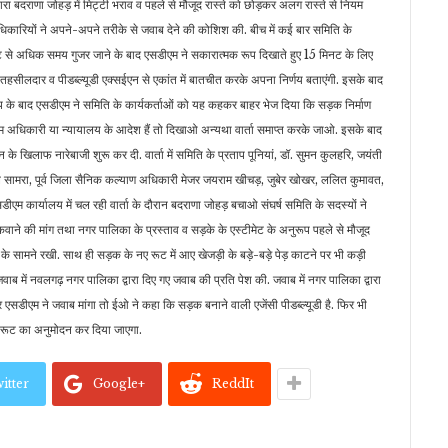
द्वारा बदराणा जोहड़ में मिट्टी भराव व पहले से मौजूद रास्ते को छोड़कर अलग रास्ते से नियम
अधिकारियों ने अपने-अपने तरीके से जवाब देने की कोशिश की. बीच में कई बार समिति के
ंटे से अधिक समय गुजर जाने के बाद एसडीएम ने सकारात्मक रूप दिखाते हुए 15 मिनट के लिए
हसीलदार व पीडब्ल्यूडी एक्सईएन से एकांत में बातचीत करके अपना निर्णय बताएंगी. इसके बाद
ाप के बाद एसडीएम ने समिति के कार्यकर्ताओं को यह कहकर बाहर भेज दिया कि सड़क निर्माण
सक्षम अधिकारी या न्यायालय के आदेश हैं तो दिखाओ अन्यथा वार्ता समाप्त करके जाओ. इसके बाद
 खिलाफ नारेबाजी शुरू कर दी. वार्ता में समिति के प्रताप पूनियां, डॉ. सुमन कुलहरि, जयंती
ील सामरा, पूर्व जिला सैनिक कल्याण अधिकारी मेजर जयराम खीचड़, जुबेर खोखर, ललित कुमावत,
डीएम कार्यालय में चल रही वार्ता के दौरान बदराणा जोहड़ बचाओ संघर्ष समिति के सदस्यों ने
ाने की मांग तथा नगर पालिका के प्रस्ताव व सड़के के एस्टीमेट के अनुरूप पहले से मौजूद
 सामने रखी. साथ ही सड़क के नए रूट में आए खेजड़ी के बड़े-बड़े पेड़ काटने पर भी कड़ी
 में नवलगढ़ नगर पालिका द्वारा दिए गए जवाब की प्रति पेश की. जवाब में नगर पालिका द्वारा
एसडीएम ने जवाब मांगा तो ईओ ने कहा कि सड़क बनाने वाली एजेंसी पीडब्ल्यूडी है. फिर भी
रूट का अनुमोदन कर दिया जाएगा.
itter
Google+
ReddIt