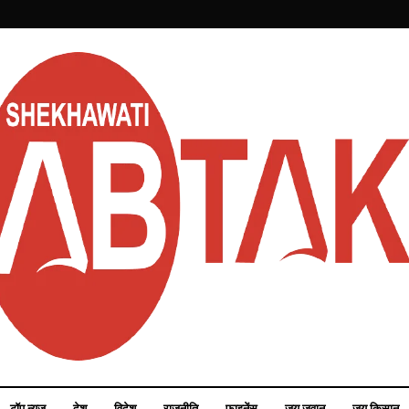
टॉप न्यूज़
देश
विदेश
राजनीति
फाइनेंस
जय जवान
जय किसान