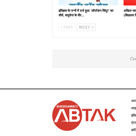
इतिहास के पन्नों में दर्ज हुआ ‘ऑपरेशन सिंदूर’ का
अखिल भारती
शौर्य, वायुसेना के वीर…
(विद्यालय 
PREV
NEXT
Co
अप
आइड
इति
एंटर
कर