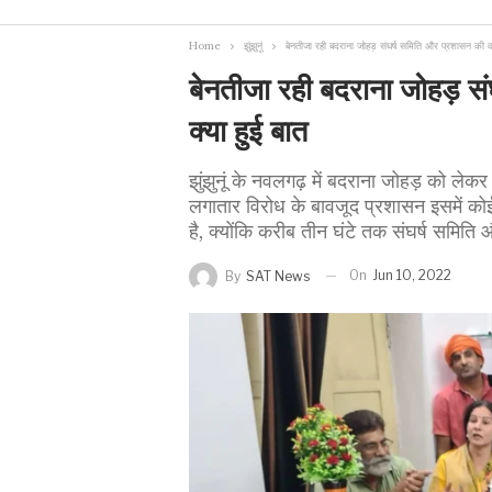
Home
झुंझुनूं
बेनतीजा रही बदराना जोहड़ संघर्ष समिति और प्रशासन की वार्
बेनतीजा रही बदराना जोहड़ सं
क्या हुई बात
झुंझुनूं के नवलगढ़ में बदराना जोहड़ को ले
लगातार विरोध के बावजूद प्रशासन इसमें कोई
है, क्योंकि करीब तीन घंटे तक संघर्ष स​मिति
On
Jun 10, 2022
By
SAT News