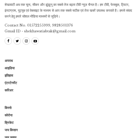
शेखावाटी अब तक चूरू, सीकर और झुंझुनू का सबसे तेज बढ़ता टीवी न्यूज़ चैनल है। हम टीवी, फेसबुक, ट्विटर,
इंस्टाग्राम, यूट्यूब एवं वेबसाइट के माध्यम से आप तक सबसे सटीक एवं तेज खबरें उपलब्ध करवाते है। हमसे संवाद
करने हेतु हमारे सोशल मीडिया माध्यमों से जुड़िये।
Contact No. 01572255999, 9828501376
Gmail ID - shekhawatiabtak@gmail.com
अपराध
आइडिया
इतिहास
एंटरटेनमेंट
करिअर
किस्से
कोरोना
क्रिकेट
जय किसान
जय जवान