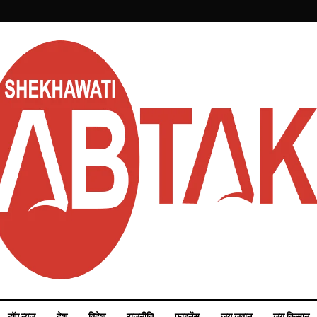
टॉप न्यूज़
देश
विदेश
राजनीति
फाइनेंस
जय जवान
जय किसान