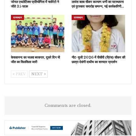
जोनल एथलेटिक्स प्रतियोगिता में फ्लोरेटो ने
लायंस क्लब सीकर कल्याण धणी का पदस्थापना
जीते 35 पदक
एवं पुरस्कार समारोह सम्पन्न, नई कार्यकारिणी…
राजस्थान
राजस्थान
केशवानन्द का जलवा बरकरार, दूसरे दिन भी
नीट-यूजी 2026 में पीसीपी (प्रिंस) सीकर की
जीत का सिलसिला जारी
छात्रा देवांगी दाधीच का शानदार प्रदर्शन
PREV
NEXT
Comments are closed.