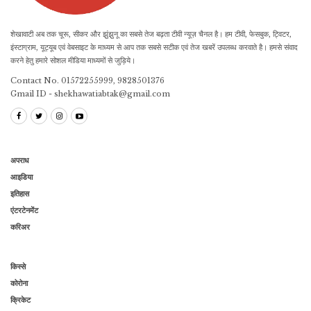
शेखावाटी अब तक चूरू, सीकर और झुंझुनू का सबसे तेज बढ़ता टीवी न्यूज़ चैनल है। हम टीवी, फेसबुक, ट्विटर,
इंस्टाग्राम, यूट्यूब एवं वेबसाइट के माध्यम से आप तक सबसे सटीक एवं तेज खबरें उपलब्ध करवाते है। हमसे संवाद
करने हेतु हमारे सोशल मीडिया माध्यमों से जुड़िये।
Contact No. 01572255999, 9828501376
Gmail ID - shekhawatiabtak@gmail.com
अपराध
आइडिया
इतिहास
एंटरटेनमेंट
करिअर
किस्से
कोरोना
क्रिकेट