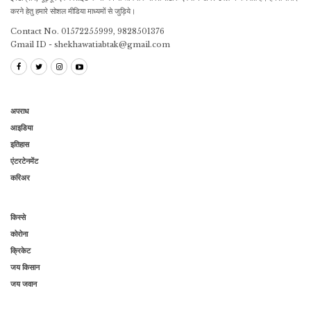
करने हेतु हमारे सोशल मीडिया माध्यमों से जुड़िये।
Contact No. 01572255999, 9828501376
Gmail ID - shekhawatiabtak@gmail.com
अपराध
आइडिया
इतिहास
एंटरटेनमेंट
करिअर
किस्से
कोरोना
क्रिकेट
जय किसान
जय जवान