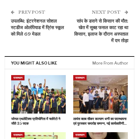
PREV POST
NEXT POST
उपलब्धि: इंटरनेशनल सोशल
सांप के डसने से किसान की मौत:
स्टडीज ओलंपियाड में प्रिंस स्कूल
खेत में सुबह फसल काट रहा था
को मिले 69 मेडल
किसान, इलाज के दौरान अस्पताल
में दम तोड़ा
YOU MIGHT ALSO LIKE
More From Author
राजस्थान
राजस्थान
जोनल एथलेटिक्स प्रतियोगिता में फ्लोरेटो ने
लायंस क्लब सीकर कल्याण धणी का पदस्थापना
जीते 35 पदक
एवं पुरस्कार समारोह सम्पन्न, नई कार्यकारिणी…
राजस्थान
राजस्थान