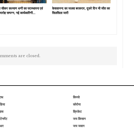
ब सीकर कल्याण धणी का पदस्थापना एवं
केशवानन्द का जलवा बरकरार, दूसरे दिन भी जीत का
मारोह सम्पन्न, नई कार्यकारिणी…
सिलसिला जारी
mments are closed.
राध
किस्से
िया
कोरोना
हास
क्रिकेट
टेनमेंट
जय किसान
िअर
जय जवान