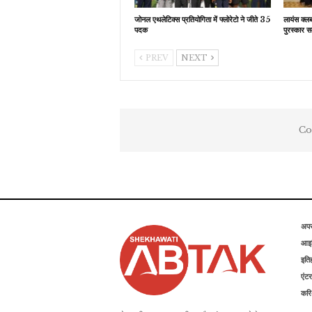
जोनल एथलेटिक्स प्रतियोगिता में फ्लोरेटो ने जीते 35
लायंस क्ल
पदक
पुरस्कार स
PREV
NEXT
Co
अप
आइड
इति
एंटर
कर