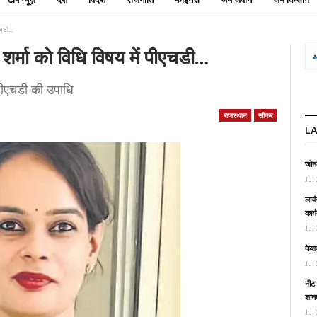
ीएचडी…
वा शर्मा को विधि विषय में पीएचडी…
 पीएचडी की उपाधि
राजस्थान
सीकर
L
जोनल
Jul 
लायं
कार्
Jul 
केश
Jul 
नीट-
शानद
Jul 