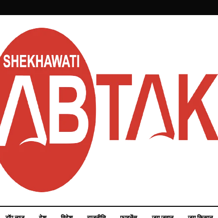
टॉप न्यूज़
देश
विदेश
राजनीति
फाइनेंस
जय जवान
जय किसान