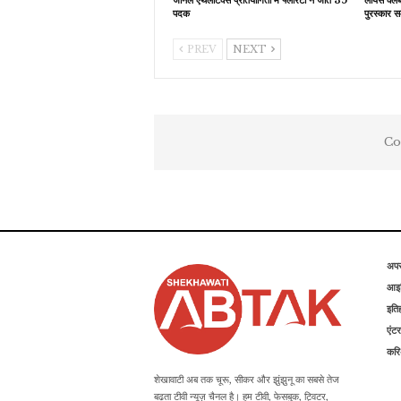
पदक
पुरस्कार स
PREV
NEXT
Co
अप
आइड
इति
एंटर
कर
शेखावाटी अब तक चूरू, सीकर और झुंझुनू का सबसे तेज
बढ़ता टीवी न्यूज़ चैनल है। हम टीवी, फेसबुक, ट्विटर,