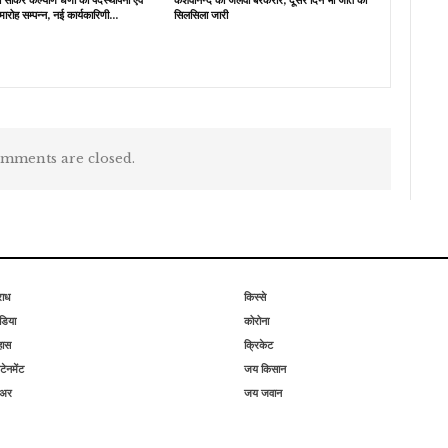
मारोह सम्पन्न, नई कार्यकारिणी…
सिलसिला जारी
mments are closed.
राध
किस्से
िया
कोरोना
हास
क्रिकेट
टेनमेंट
जय किसान
िअर
जय जवान