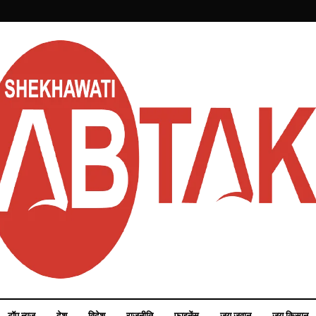
टॉप न्यूज़
देश
विदेश
राजनीति
फाइनेंस
जय जवान
जय किसान