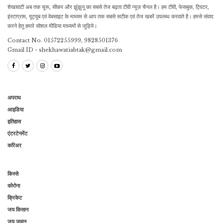
शेखावाटी अब तक चूरू, सीकर और झुंझुनू का सबसे तेज बढ़ता टीवी न्यूज़ चैनल है। हम टीवी, फेसबुक, ट्विटर,
इंस्टाग्राम, यूट्यूब एवं वेबसाइट के माध्यम से आप तक सबसे सटीक एवं तेज खबरें उपलब्ध करवाते है। हमसे संवाद
करने हेतु हमारे सोशल मीडिया माध्यमों से जुड़िये।
Contact No. 01572255999, 9828501376
Gmail ID - shekhawatiabtak@gmail.com
अपराध
आइडिया
इतिहास
एंटरटेनमेंट
करिअर
किस्से
कोरोना
क्रिकेट
जय किसान
जय जवान