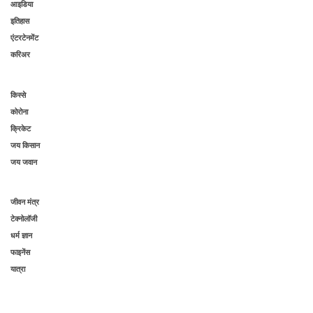
आइडिया
इतिहास
एंटरटेनमेंट
करिअर
किस्से
कोरोना
क्रिकेट
जय किसान
जय जवान
जीवन मंत्र
टेक्नोलॉजी
धर्म ज्ञान
फाइनेंस
यात्रा