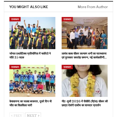
YOU MIGHT ALSO LIKE
More From Author
राजस्थान
राजस्थान
जोनल एथलेटिक्स प्रतियोगिता में फ्लोरेटो ने
लायंस क्लब सीकर कल्याण धणी का पदस्थापना
जीते 35 पदक
एवं पुरस्कार समारोह सम्पन्न, नई कार्यकारिणी…
राजस्थान
राजस्थान
केशवानन्द का जलवा बरकरार, दूसरे दिन भी
नीट-यूजी 2026 में पीसीपी (प्रिंस) सीकर की
जीत का सिलसिला जारी
छात्रा देवांगी दाधीच का शानदार प्रदर्शन
PREV
NEXT