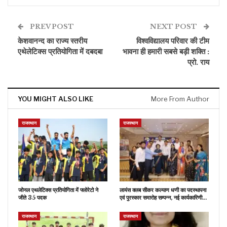
PREV POST
NEXT POST
केशवानन्द का राज्य स्तरीय
विश्वविद्यालय परिवार की टीम
एथेलेटिक्स प्रतियोगिता में दबदबा
भावना ही हमारी सबसे बड़ी शक्ति :
प्रो. राय
YOU MIGHT ALSO LIKE
More From Author
राजस्थान
राजस्थान
जोनल एथलेटिक्स प्रतियोगिता में फ्लोरेटो ने
लायंस क्लब सीकर कल्याण धणी का पदस्थापना
जीते 35 पदक
एवं पुरस्कार समारोह सम्पन्न, नई कार्यकारिणी…
राजस्थान
राजस्थान