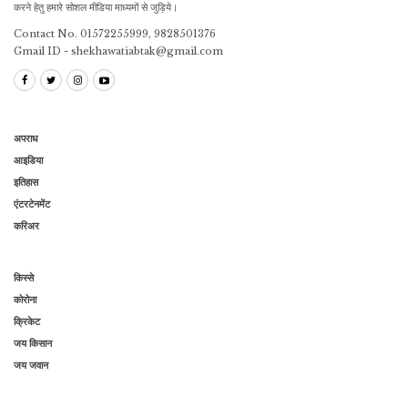
करने हेतु हमारे सोशल मीडिया माध्यमों से जुड़िये।
Contact No. 01572255999, 9828501376
Gmail ID - shekhawatiabtak@gmail.com
अपराध
आइडिया
इतिहास
एंटरटेनमेंट
करिअर
किस्से
कोरोना
क्रिकेट
जय किसान
जय जवान