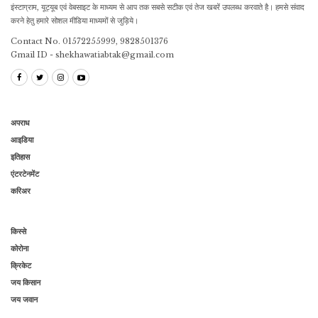
इंस्टाग्राम, यूट्यूब एवं वेबसाइट के माध्यम से आप तक सबसे सटीक एवं तेज खबरें उपलब्ध करवाते है। हमसे संवाद
करने हेतु हमारे सोशल मीडिया माध्यमों से जुड़िये।
Contact No. 01572255999, 9828501376
Gmail ID - shekhawatiabtak@gmail.com
अपराध
आइडिया
इतिहास
एंटरटेनमेंट
करिअर
किस्से
कोरोना
क्रिकेट
जय किसान
जय जवान