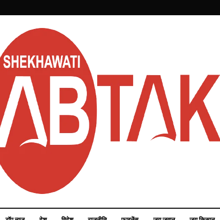
टॉप न्यूज़
देश
विदेश
राजनीति
फाइनेंस
जय जवान
जय किसान