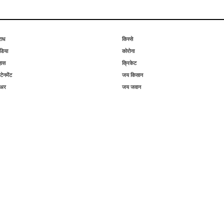
राध
किस्से
िया
कोरोना
हास
क्रिकेट
टेनमेंट
जय किसान
िअर
जय जवान