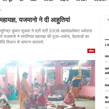
यां
 महायज्ञ, यजमानो ने दी आहुतियां
सुरेन्द्र कुमार शुक्ला ने श्री श्री 1008 महामंडलेश्वर धर्मदास
मे यजमानो ने सपत्निक महायज्ञ की पूजा-अर्चना, देवताओं का
विधि विधान से सम्पन्न करवाये.
L
सीकर
जोनल
Jul 
लायं
कार्
Jul 
केश
Jul 
नीट-
शानद
Jul 