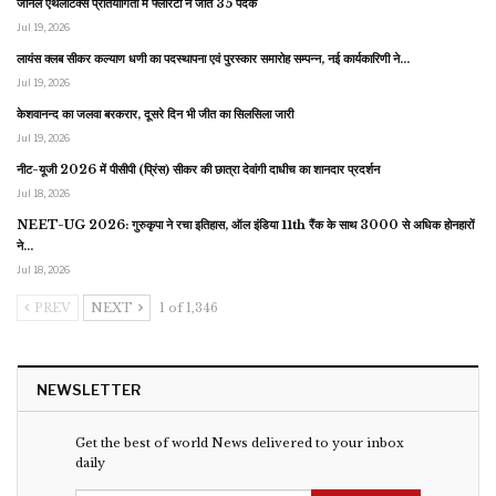
जोनल एथलेटिक्स प्रतियोगिता में फ्लोरेटो ने जीते 35 पदक
Jul 19, 2026
लायंस क्लब सीकर कल्याण धणी का पदस्थापना एवं पुरस्कार समारोह सम्पन्न, नई कार्यकारिणी ने…
Jul 19, 2026
केशवानन्द का जलवा बरकरार, दूसरे दिन भी जीत का सिलसिला जारी
Jul 19, 2026
नीट-यूजी 2026 में पीसीपी (प्रिंस) सीकर की छात्रा देवांगी दाधीच का शानदार प्रदर्शन
Jul 18, 2026
NEET-UG 2026: गुरुकृपा ने रचा इतिहास, ऑल इंडिया 11th रैंक के साथ 3000 से अधिक होनहारों
ने…
Jul 18, 2026
PREV
NEXT
1 of 1,346
NEWSLETTER
Get the best of world News delivered to your inbox
daily