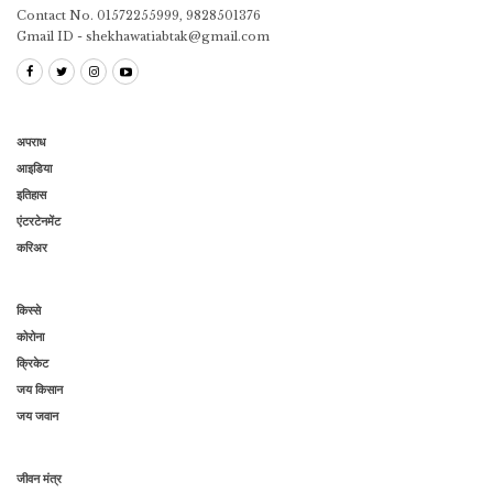
Contact No. 01572255999, 9828501376
Gmail ID - shekhawatiabtak@gmail.com
अपराध
आइडिया
इतिहास
एंटरटेनमेंट
करिअर
किस्से
कोरोना
क्रिकेट
जय किसान
जय जवान
जीवन मंत्र