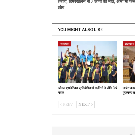
तबाही, हिमस्खलन से 7 लोगों की मौत, अभी भी फं
लोग
YOU MIGHT ALSO LIKE
राजस्थान
राजस्थान
जोनल एथलेटिक्स प्रतियोगिता में फ्लोरेटो ने जीते 35
लायंस क्ल
पदक
पुरस्कार स
PREV
NEXT