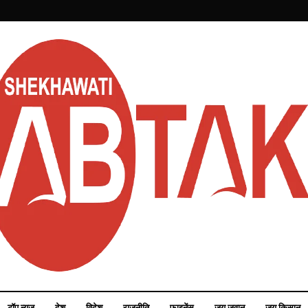
टॉप न्यूज़
देश
विदेश
राजनीति
फाइनेंस
जय जवान
जय किसान