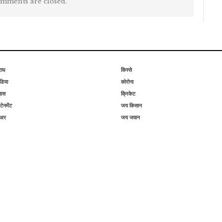
mments are closed.
राध
किस्से
िया
कोरोना
हास
क्रिकेट
टेनमेंट
जय किसान
िअर
जय जवान