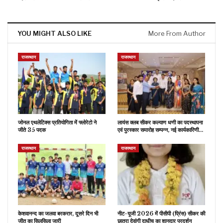
YOU MIGHT ALSO LIKE
More From Author
राजस्थान
राजस्थान
जोनल एथलेटिक्स प्रतियोगिता में फ्लोरेटो ने
लायंस क्लब सीकर कल्याण धणी का पदस्थापना
जीते 35 पदक
एवं पुरस्कार समारोह सम्पन्न, नई कार्यकारिणी…
राजस्थान
राजस्थान
केशवानन्द का जलवा बरकरार, दूसरे दिन भी
नीट-यूजी 2026 में पीसीपी (प्रिंस) सीकर की
जीत का सिलसिला जारी
छात्रा देवांगी दाधीच का शानदार प्रदर्शन