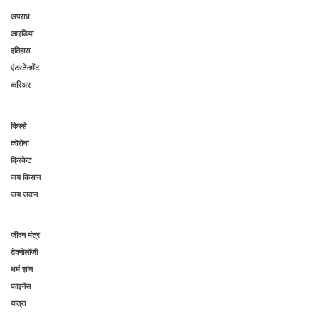
अपराध
आइडिया
इतिहास
एंटरटेनमेंट
करिअर
किस्से
कोरोना
क्रिकेट
जय किसान
जय जवान
जीवन मंत्र
टेक्नोलॉजी
धर्म ज्ञान
फाइनेंस
यात्रा