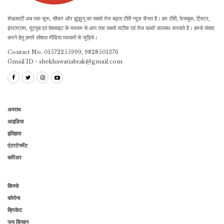
शेखावाटी अब तक चूरू, सीकर और झुंझुनू का सबसे तेज बढ़ता टीवी न्यूज़ चैनल है। हम टीवी, फेसबुक, ट्विटर,
इंस्टाग्राम, यूट्यूब एवं वेबसाइट के माध्यम से आप तक सबसे सटीक एवं तेज खबरें उपलब्ध करवाते है। हमसे संवाद
करने हेतु हमारे सोशल मीडिया माध्यमों से जुड़िये।
Contact No. 01572255999, 9828501376
Gmail ID - shekhawatiabtak@gmail.com
अपराध
आइडिया
इतिहास
एंटरटेनमेंट
करिअर
किस्से
कोरोना
क्रिकेट
जय किसान