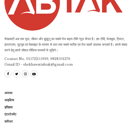
शेखावाटी अब तक चूरू, सीकर और झुंझुनू का सबसे तेज बढ़ता टीवी न्यूज़ चैनल है। हम टीवी, फेसबुक, ट्विटर,
इंस्टाग्राम, यूट्यूब एवं वेबसाइट के माध्यम से आप तक सबसे सटीक एवं तेज खबरें उपलब्ध करवाते है। हमसे संवाद
करने हेतु हमारे सोशल मीडिया माध्यमों से जुड़िये।
Contact No. 01572255999, 9828501376
Gmail ID - shekhawatiabtak@gmail.com
अपराध
आइडिया
इतिहास
एंटरटेनमेंट
करिअर