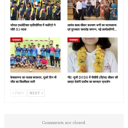
जोनल एथलेटिक्स प्रतियोगिता में फ्लोरेटो ने
लायंस क्लब सीकर कल्याण धणी का पदस्थापना
जीते 35 पदक
एवं पुरस्कार समारोह सम्पन्न, नई कार्यकारिणी…
राजस्थान
राजस्थान
केशवानन्द का जलवा बरकरार, दूसरे दिन भी
नीट-यूजी 2026 में पीसीपी (प्रिंस) सीकर की
जीत का सिलसिला जारी
छात्रा देवांगी दाधीच का शानदार प्रदर्शन
PREV
NEXT
Comments are closed.