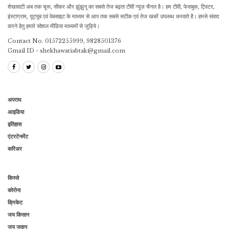
शेखावाटी अब तक चूरू, सीकर और झुंझुनू का सबसे तेज बढ़ता टीवी न्यूज़ चैनल है। हम टीवी, फेसबुक, ट्विटर,
इंस्टाग्राम, यूट्यूब एवं वेबसाइट के माध्यम से आप तक सबसे सटीक एवं तेज खबरें उपलब्ध करवाते है। हमसे संवाद
करने हेतु हमारे सोशल मीडिया माध्यमों से जुड़िये।
Contact No. 01572255999, 9828501376
Gmail ID - shekhawatiabtak@gmail.com
अपराध
आइडिया
इतिहास
एंटरटेनमेंट
करिअर
किस्से
कोरोना
क्रिकेट
जय किसान
जय जवान