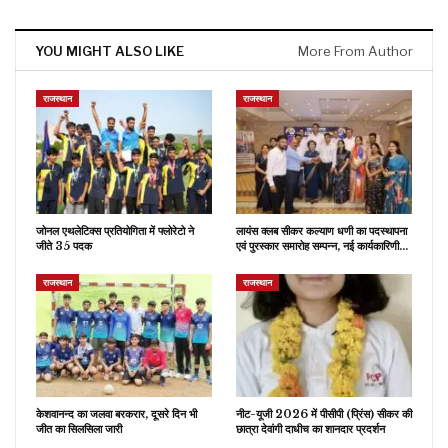
YOU MIGHT ALSO LIKE
More From Author
राजस्थान
राजस्थान
जोनल एथलेटिक्स प्रतियोगिता में फ्लोरेटो ने
लायंस क्लब सीकर कल्याण धणी का पदस्थापना
जीते 35 पदक
एवं पुरस्कार समारोह सम्पन्न, नई कार्यकारिणी…
राजस्थान
राजस्थान
केशवानन्द का जलवा बरकरार, दूसरे दिन भी
नीट-यूजी 2026 में पीसीपी (प्रिंस) सीकर की
जीत का सिलसिला जारी
छात्रा देवांगी दाधीच का शानदार प्रदर्शन