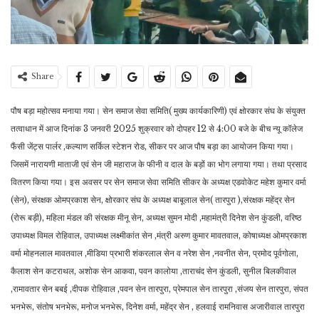
Share
पौष बड़ा महोत्सव मनाया गया। सेन समाज सेवा समिति( मुख्य कार्यकारिणी) एवं क्षोरकार संघ के संयुक्त
तत्वाधान में आज दिनांक 3 जनवरी 2025 शुक्रवार को दोपहर 12 से 4:00 बजे के बीच न्यू कॉलेज
फैंसी जेंट्स पार्लर ,कल्याण सर्किल स्टेशन रोड, सीकर पर आज पौष बड़ा का आयोजन किया गया।
जिसमें नारायणी माताजी एवं सेन जी महाराज के फीनी व दाल के बड़ों का भोग लगाया गया। तथा प्रसाद
वितरण किया गया। इस अवसर पर सेन समाज सेवा समिति सीकर के अध्यक्ष एडवोकेट महेश कुमार वर्मा
(सेन), संरक्षक ओमप्रकाश सेन, क्षोरकार संघ के अध्यक्ष बाबूलाल सेन( तारपुरा ),संरक्षक महेंद्र सेन
(रोरू बड़ी), महिला मंडल की संरक्षक मीनू सेन, अध्यक्ष सुमन मोदी ,महामंत्री दिनेश सेन कुंडली, वरिष्ठ
उपाध्यक्ष विमल रोहिवाल, उपाध्यक्ष लक्ष्मीकांत सेन ,मंत्री अरुण कुमार मावतवाल, कोषाध्यक्ष ओमप्रकाश
वर्मा मोहनलाल मावतवाल ,मीडिया प्रभारी शंकरलाल सेन व नरेश सेन ,नवनीत सेन, प्रमोद पूर्वगोला,
कैलाश सेन कटराथल, अशोक सेन आकवा, पवन कालोया ,ताराचंद सेन कुंडली, सुनील बिलकीवाल
,रामावतार सेन बबई ,दीपक रोहिवाल ,पवन सेन तारपुरा, प्रेमपाल सेन तारपुरा ,संजय सेन तारपुरा, संपत
भनभेरू, संतोष भनभेरू, मनोज भनभेरू, दिनेश वर्मा, महेंद्र सेन , हलवाई रामनिवास अजारीवाल तारपुरा