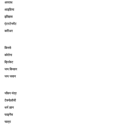
अपराध
आइडिया
इतिहास
एंटरटेनमेंट
करिअर
किस्से
कोरोना
क्रिकेट
जय किसान
जय जवान
जीवन मंत्र
टेक्नोलॉजी
धर्म ज्ञान
फाइनेंस
यात्रा