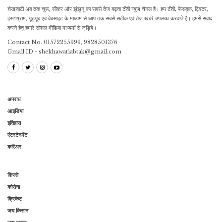
शेखावाटी अब तक चूरू, सीकर और झुंझुनू का सबसे तेज बढ़ता टीवी न्यूज़ चैनल है। हम टीवी, फेसबुक, ट्विटर,
इंस्टाग्राम, यूट्यूब एवं वेबसाइट के माध्यम से आप तक सबसे सटीक एवं तेज खबरें उपलब्ध करवाते है। हमसे संवाद
करने हेतु हमारे सोशल मीडिया माध्यमों से जुड़िये।
Contact No. 01572255999, 9828501376
Gmail ID - shekhawatiabtak@gmail.com
अपराध
आइडिया
इतिहास
एंटरटेनमेंट
करिअर
किस्से
कोरोना
क्रिकेट
जय किसान