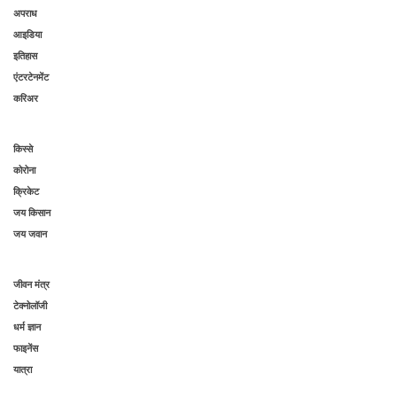
अपराध
आइडिया
इतिहास
एंटरटेनमेंट
करिअर
किस्से
कोरोना
क्रिकेट
जय किसान
जय जवान
जीवन मंत्र
टेक्नोलॉजी
धर्म ज्ञान
फाइनेंस
यात्रा