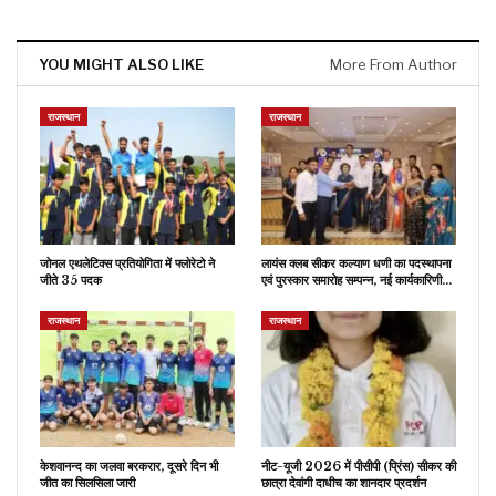
YOU MIGHT ALSO LIKE
More From Author
राजस्थान
राजस्थान
जोनल एथलेटिक्स प्रतियोगिता में फ्लोरेटो ने
लायंस क्लब सीकर कल्याण धणी का पदस्थापना
जीते 35 पदक
एवं पुरस्कार समारोह सम्पन्न, नई कार्यकारिणी…
राजस्थान
राजस्थान
केशवानन्द का जलवा बरकरार, दूसरे दिन भी
नीट-यूजी 2026 में पीसीपी (प्रिंस) सीकर की
जीत का सिलसिला जारी
छात्रा देवांगी दाधीच का शानदार प्रदर्शन