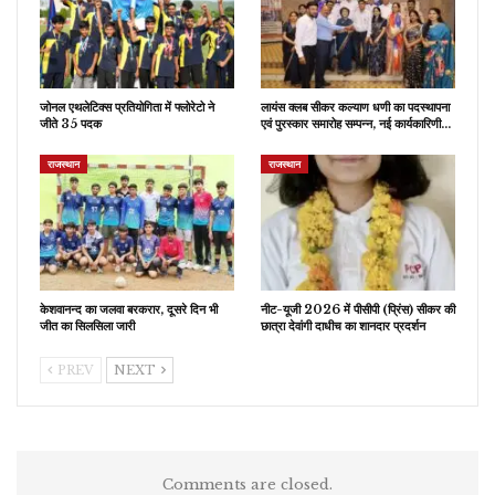
जोनल एथलेटिक्स प्रतियोगिता में फ्लोरेटो ने
लायंस क्लब सीकर कल्याण धणी का पदस्थापना
जीते 35 पदक
एवं पुरस्कार समारोह सम्पन्न, नई कार्यकारिणी…
राजस्थान
राजस्थान
केशवानन्द का जलवा बरकरार, दूसरे दिन भी
नीट-यूजी 2026 में पीसीपी (प्रिंस) सीकर की
जीत का सिलसिला जारी
छात्रा देवांगी दाधीच का शानदार प्रदर्शन
PREV
NEXT
Comments are closed.